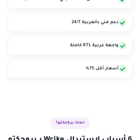
دعم فني بالعربية 24/7
واجهة عربية RTL كاملة
أسعار أقل 75%
لماذا بروجكتو؟
6 أسباب لاستبدال Wrike بـ بروجكتو