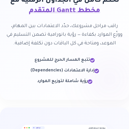
تحكّم كامل في الجداول الزمنية مع
مخطط Gantt المتقدم
راقب مراحل مشروعك، حدّد الاعتمادات بين المهام،
ووزّع الموارد بكفاءة — رؤية بانورامية تضمن التسليم في
الموعد، ومتاحة في كل الباقات دون تكلفة إضافية.
تتبع المسار الحرج للمشروع
إدارة الاعتمادات (Dependencies)
رؤية شاملة لتوزيع الموارد
بروجكتو — مسارات العمل
قيد التنفيذ