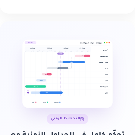
بروجكتو — خارطة طريق المنتج
خطة 2026
الربع الأول
الربع الثاني
الربع الثالث
الربع الرابع
المرحلة
يناير
فبراير
مارس
أبريل
مايو
يوليو
أغسطس
أكتوبر
يونيو
سبتمبر
نوفمبر
ديسمبر
اليوم
40%
جمع المتطلبات
84%
التحليل والتصميم
51%
تطوير
48%
الاختبار
النشر
مخطط
100% ✓
الدعم والصيانة
v2.0
التوثيق
72%
متأخر
قيد التنفيذ
مكتمل
التخطيط الزمني