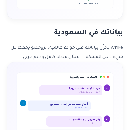
حماية كاملة للبيانات
بياناتك في السعودية
Wrike يخزّن بياناتك على خوادم عالمية. بروجكتو يحفظ كل
شيء داخل المملكة — امتثال سدايا كامل ودعم عربي.
المحادثة — دعم بالعربية
مرحباً، كيف أساعدك اليوم؟
د
فريق الدعم — متصل الآن
أ
أحتاج مساعدة في إعداد المشروع
تمت القراءة ✓✓
د
بكل سرور — إليك الخطوات
يكتب الآن…