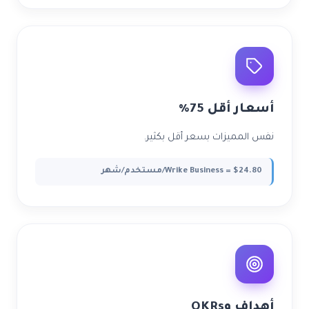
أسعار أقل 75%
نفس المميزات بسعر أقل بكثير.
Wrike Business = $24.80/مستخدم/شهر
أهداف وOKRs