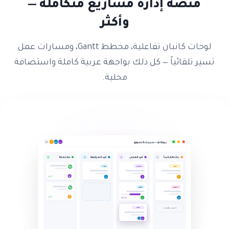
منصّة إدارة مشاريع متكاملة —
وأكثر
لوحات كانبان تفاعلية، مخطط Gantt، ومسارات عمل
تسير تلقائياً — كل ذلك بواجهة عربية كاملة واستضافة
محلية.
أ
بروجكتو — سبرنت التسويق
م
س
+2
بانتظار البدأ
قيد العمل
قيد المراجعة
مكتملة
3
2
3
2
بحث
تصميم
جودة
تم ✓
أ
م
م
س
تطوير
محتوى
أ
تم ✓
ل
65%
س
حملة
أضف مهمة
+
س
م