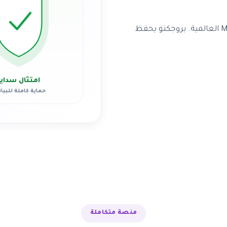
Teams يخزّن محادثاتك وملفاتك على خوادم Microsoft العالمية. بروجكتو يحفظ
امتثال سدايا
حماية كاملة للبيان
منصة متكاملة