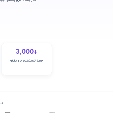
خارجية. بروجكتو ي
+3,000
جهة تستخدم بروجكتو
+3000 جهة تثق في بروجكتو — من الشركات الناشئة إلى المؤسسات الحكومية