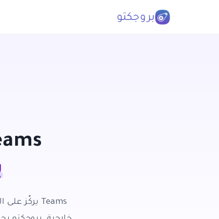
eams
ب
Teams يركّز