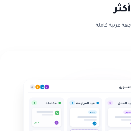
كثر
ل ذلك بواجهة عربية كاملة
أ
التسويق
م
س
+2
د العمل
قيد المراجعة
مكتملة
3
2
3
ميم
جودة
تم ✓
م
س