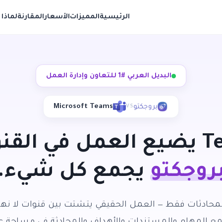
الرئيسية
المميزات
الأسعار
المقارنة
لماذا 
البديل العربي #1 للتعاون وإدارة العمل
Microsoft Teams
VS
T
يضيع العمل في القنو
روجكتو
يجمع كل شيء.
 على المحادثات فقط — العمل الحقيقي يتشتت بين قنوات لا نه