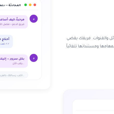
المحادثة — دعم
مرحباً، كيف أساع
د
فريق الدعم — متصل الآ
لرسائل والقنوات. فريقك يقضي
أحتاج 
تمت القراءة ✓✓
مهامها ومستنداتها تلقائياً
د
بكل سرور — إليك
يكتب الآن…
اكتب رسالتك بالعربية…