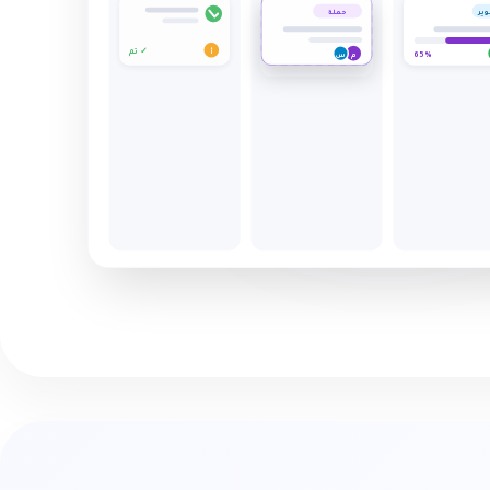
وير
أ
تم ✓
65%
حملة
س