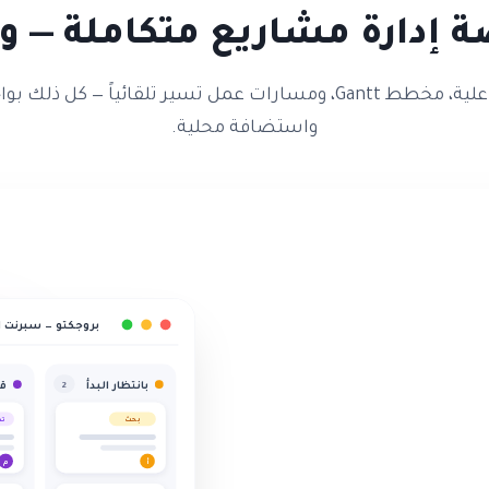
ة إدارة مشاريع متكاملة — وأ
لوحات كانبان تفاعلية، مخطط Gantt، ومسارات عمل تسير تلقائياً — ك
واستضافة محلية.
بروجكتو — سبرنت 
بانتظار البدأ
قي
2
بحث
تص
أ
م