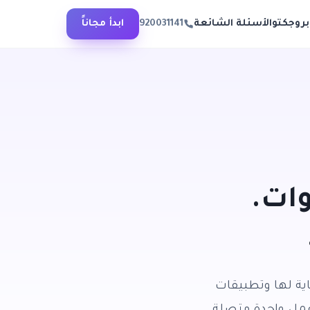
بروجكتو
الأسئلة الشائعة
920031141
ابدأ مجاناً
ات.
اية لها وتطبيقات