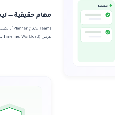
مكتملة
مهام حقيقية — لي
عرض (Kanban، Gantt، Timeline، Workload) — كل شيء مدمج بدون إضافات.