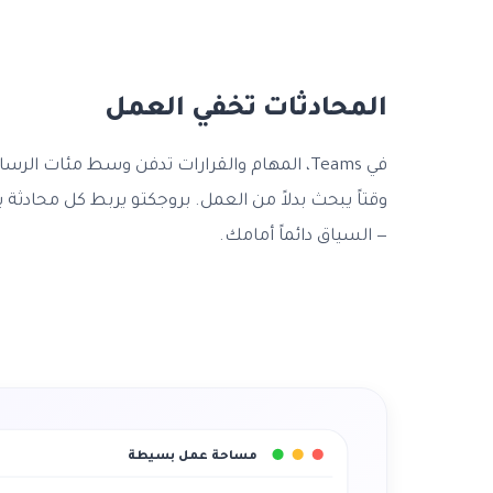
المحادثات تخفي العمل
في Teams، المهام والقرارات تدفن وسط مئات ا
وقتاً يبحث بدلاً من العمل. بروجكتو يربط كل محادثة ب
— السياق دائماً أمامك.
مساحة عمل بسيطة