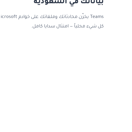
بياناتك في السعودية
كل شيء محلياً — امتثال سدايا كامل.