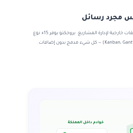
س مجرد رسائل
Teams يحتاج Planner أو تطبيقات خارجية لإدارة المشاريع. بروجكتو يوفر 15+ نوع
خوادم داخل المملكة