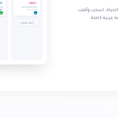
تط
محتوى
بالحياة. اسحب وأفلت
ل
س
ة عربية كاملة.
+ أضف مهمة
م