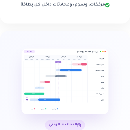
مرفقات، وسوم، ومحادثات داخل كل بطاقة
بروجكتو — خارطة طريق المنتج
خطة 2026
الربع الأول
الربع الثاني
الربع الثالث
الربع الرابع
المرحلة
يناير
فبراير
مارس
أبريل
مايو
يوليو
أغسطس
أكتوبر
يونيو
سبتمبر
نوفمبر
ديسمبر
اليوم
40%
جمع المتطلبات
84%
التحليل والتصميم
51%
تطوير
48%
الاختبار
النشر
مخطط
100% ✓
الدعم والصيانة
v2.0
التوثيق
72%
متأخر
قيد التنفيذ
مكتمل
التخطيط الزمني