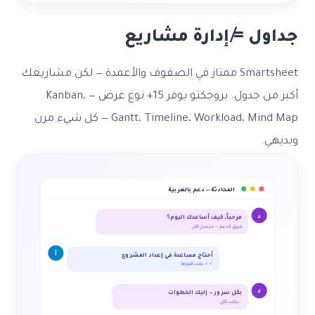
جداول ≠ إدارة مشاريع
Smartsheet ممتاز في الصفوف والأعمدة — لكن مشاريعك
أكبر من جدول. بروجكتو يوفر 15+ نوع عرض — Kanban،
Gantt، Timeline، Workload، Mind Map — كل شيء مرن
وبديهي.
المحادثة — دعم بالعربية
مرحباً، كيف أساعدك اليوم؟
د
فريق الدعم — متصل الآن
أ
أحتاج مساعدة في إعداد المشروع
تمت القراءة ✓✓
د
بكل سرور — إليك الخطوات
يكتب الآن…