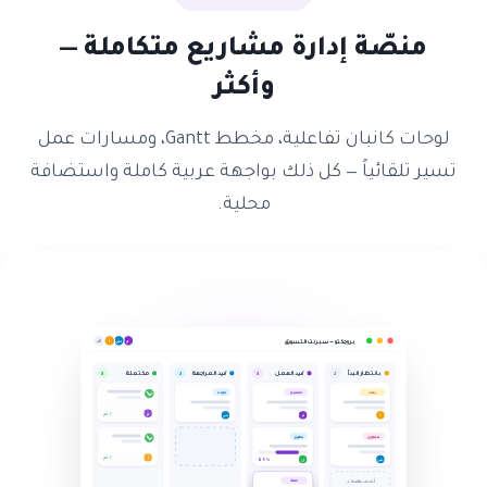
منصّة إدارة مشاريع متكاملة —
وأكثر
لوحات كانبان تفاعلية، مخطط Gantt، ومسارات عمل
تسير تلقائياً — كل ذلك بواجهة عربية كاملة واستضافة
محلية.
أ
بروجكتو — سبرنت التسويق
م
س
+2
بانتظار البدأ
قيد العمل
قيد المراجعة
مكتملة
3
2
3
2
بحث
تصميم
جودة
تم ✓
أ
م
م
س
تطوير
محتوى
أ
تم ✓
ل
65%
س
حملة
أضف مهمة
+