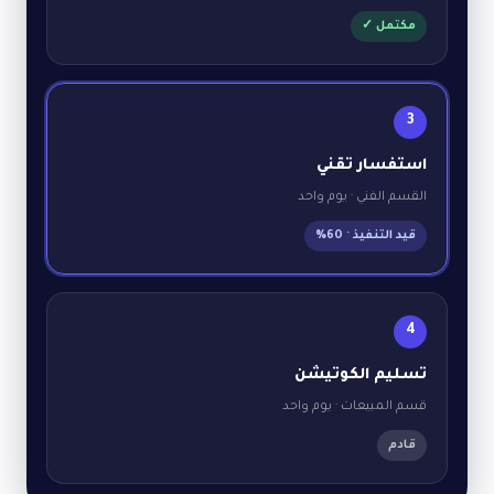
مكتمل ✓
3
استفسار تقني
القسم الفني · يوم واحد
قيد التنفيذ · 60%
4
تسليم الكوتيشن
قسم المبيعات · يوم واحد
قادم