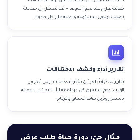
حدّد مدة قصوى لكل مرحلة، ويرسل بروجكتو تنبيهات
تلقائية قبل وعند تجاوز الموعد — فلا تتعطّل أي معاملة
بصمت، وتبقى المسؤولية واضحة على كل خطوة.
تقارير أداء وكشف الاختناقات
تقارير لحظية تُظهر أين تتأخّر المعاملات، ومن أنجز في
الوقت، وكم تستغرق كل مرحلة فعلياً — لتحسّن العملية
باستمرار وتزيل نقاط الاختناق بالأرقام.
مثال حيّ: دورة حياة طلب عرض